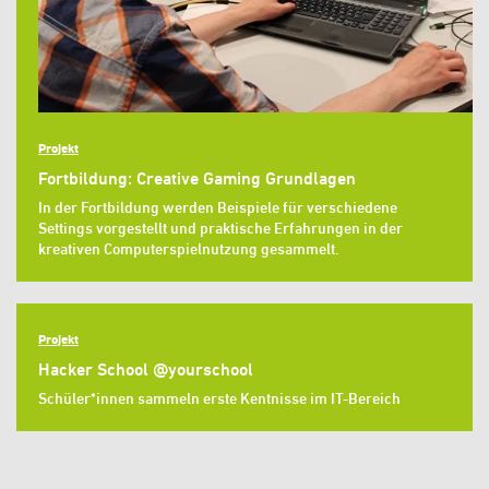
Projekt
Fortbildung: Creative Gaming Grundlagen
In der Fortbildung werden Beispiele für verschiedene
Settings vorgestellt und praktische Erfahrungen in der
kreativen Computerspielnutzung gesammelt.
Projekt
Hacker School @yourschool
Schüler*innen sammeln erste Kentnisse im IT-Bereich