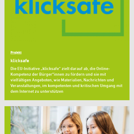
Projekt
klicksafe
Die EU-Initiative „klicksafe“ zielt darauf ab, die Online-
Kompetenz der Bürger*innen zu fördern und sie mit
vielfältigen Angeboten, wie Materialien, Nachrichten und
Veranstaltungen, im kompetenten und kritischen Umgang mit
dem Internet zu unterstützen