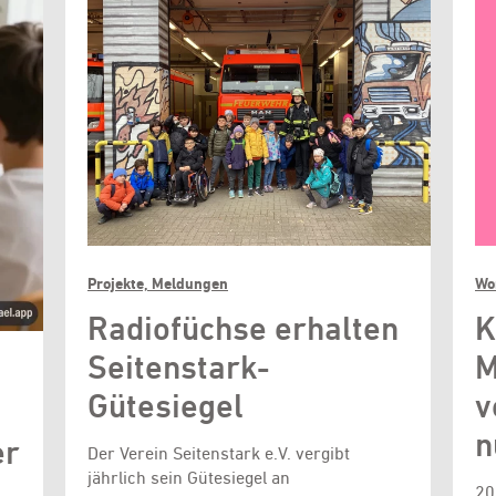
Projekte, Meldungen
Wo
Radiofüchse erhalten
K
Seitenstark-
M
Gütesiegel
v
n
er
Der Verein Seitenstark e.V. vergibt
jährlich sein Gütesiegel an
20