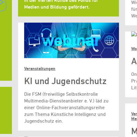
In der vierten Runde des Fonds für
Wi
Medien und Bildung gefördert.
fü
We
Wo
A
Veranstaltungen
On
KI und Jugendschutz
Pr
Li
Die FSM (freiwillige Selbstkontrolle
Multimedia-Diensteanbieter e. V.) läd zu
einer Online-Fachveranstaltungsreihe
Ve
zum Thema Künstliche Intelligenz und
Me
Jugendschutz ein.
M