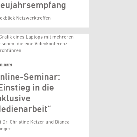
eujahrsempfang
ckblick Netzwerktreffen
minare
nline-Seminar:
Einstieg in die
nklusive
edienarbeit“
t Dr. Christine Ketzer und Bianca
linger