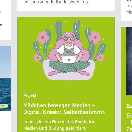
herausragende Kinderwebsites
me
s
Me
he
Projekt
Mädchen bewegen Medien –
Pro
Digital. Kreativ. Selbstbestimmt.
St
In der vierten Runde des Fonds für
– 
Medien und Bildung gefördert.
Ze