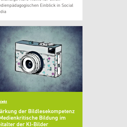
dienpädagogischen Einblick in Social
dia
jekt
ärkung der Bildlesekompetenz
Medienkritische Bildung im
italter der KI-Bilder