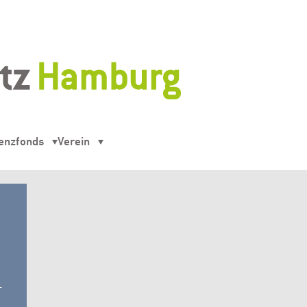
enzfonds
Verein
-