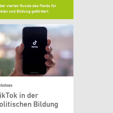
 der vierten Runde des Fonds für
dien und Bildung gefördert.
rkshops
ikTok in der
olitischen Bildung