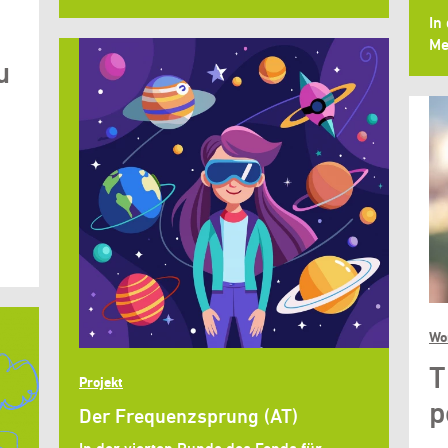
In
Me
u
Wo
T
Projekt
p
Der Frequenzsprung (AT)