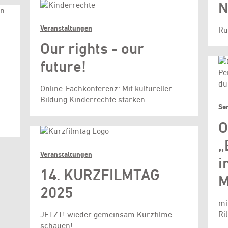
N
Veranstaltungen
Rü
Our rights - our
future!
Online-Fachkonferenz: Mit kultureller
Bildung Kinderrechte stärken
Se
O
„
Veranstaltungen
i
14. KURZFILMTAG
M
2025
mi
Ri
JETZT! wieder gemeinsam Kurzfilme
schauen!