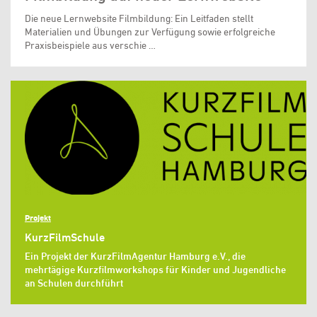
Die neue Lernwebsite Filmbildung: Ein Leitfaden stellt
Materialien und Übungen zur Verfügung sowie erfolgreiche
Praxisbeispiele aus verschie …
Projekt
KurzFilmSchule
Ein Projekt der KurzFilmAgentur Hamburg e.V., die
mehrtägige Kurzfilmworkshops für Kinder und Jugendliche
an Schulen durchführt