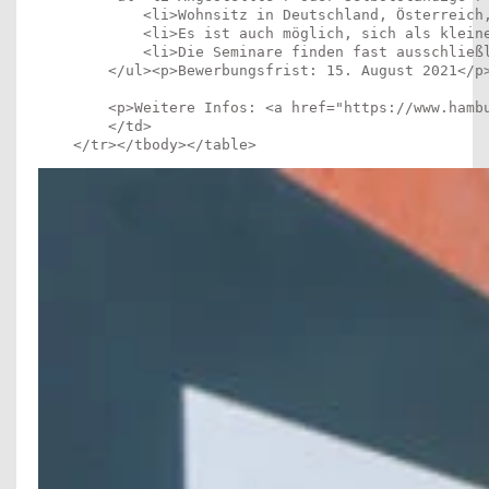
            <li>Wohnsitz in Deutschland, Österreich,
            <li>Es ist auch möglich, sich als kleine
            <li>Die Seminare finden fast ausschließ
        </ul><p>Bewerbungsfrist: 15. August 2021</p>
        <p>Weitere Infos: <a href="https://www.hamb
        </td>

    </tr></tbody></table>