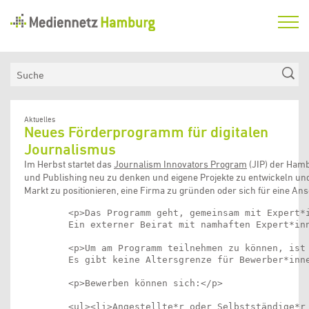
Mediennetz
Hamburg
Aktuelles
Suche
Netzwerk
Medienkompetenzfonds
Aktuelles
Neues Förderprogramm für digitalen
Verein
Journalismus
Im Herbst startet das
Journalism Innovators Program
(JIP) der Hamb
und Publishing neu zu denken und eigene Projekte zu entwickeln u
Markt zu positionieren, eine Firma zu gründen oder sich für eine 
        <p>Das Programm geht, gemeinsam mit Expert*
        Ein externer Beirat mit namhaften Expert*in
        <p>Um am Programm teilnehmen zu können, ist 
        Es gibt keine Altersgrenze für Bewerber*inne
        <p>Bewerben können sich:</p>

        <ul><li>Angestellte*r oder Selbstständige*r 