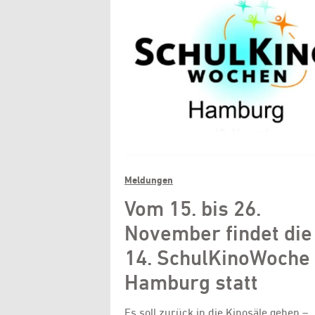
Meldungen
Vom 15. bis 26.
November findet die
14. SchulKinoWoche
Hamburg statt
Es soll zurück in die Kinosäle gehen –