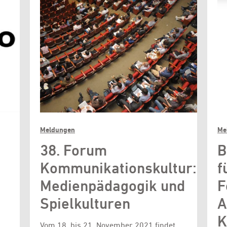
Meldungen
Me
38. Forum
B
Kommunikationskultur:
f
Medienpädagogik und
F
Spielkulturen
A
K
Vom 18. bis 21. November 2021 findet