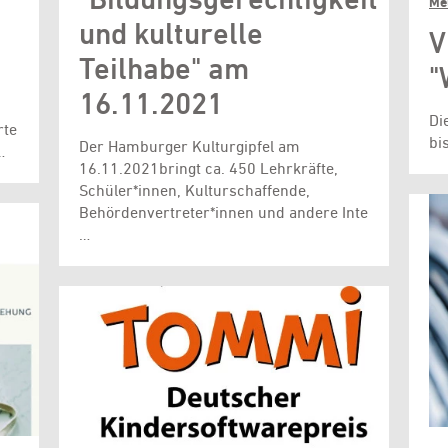
Me
und kulturelle
V
Teilhabe" am
"
16.11.2021
Di
rte
bi
Der Hamburger Kulturgipfel am
…
16.11.2021bringt ca. 450 Lehrkräfte,
Schüler*innen, Kulturschaffende,
Behörden­vertreter*innen und andere Inte
…