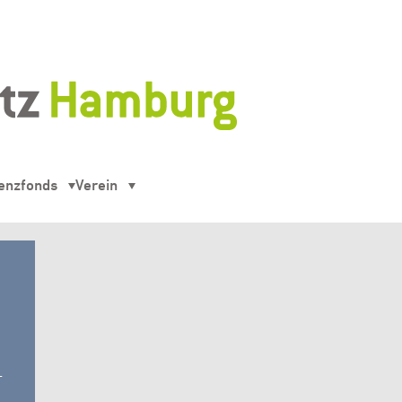
enzfonds
Verein
-