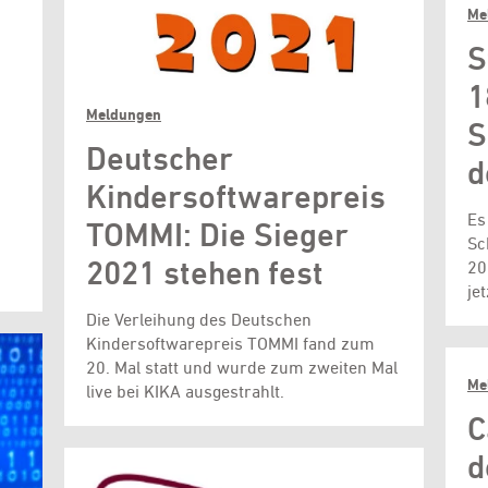
Me
S
1
Meldungen
S
Deutscher
d
Kindersoftwarepreis
Es
TOMMI: Die Sieger
Sc
2021 stehen fest
20
je
Die Verleihung des Deutschen
Kindersoftwarepreis TOMMI fand zum
20. Mal statt und wurde zum zweiten Mal
Me
live bei KIKA ausgestrahlt.
C
d