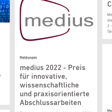
C
Mi
di
2.
Sp
Meldungen
medius 2022 - Preis
für innovative,
s
wissenschaftliche
und praxisorientierte
Abschlussarbeiten
Me