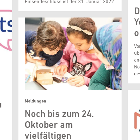
Einsendeschluss ist der 31. Januar 2022
D
Y
o
Vo
üb
an
No
ge
Meldungen
u
Noch bis zum 24.
Oktober am
vielfältigen