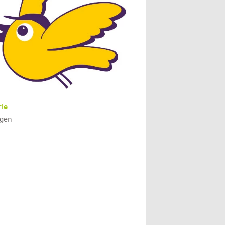
ie
gen