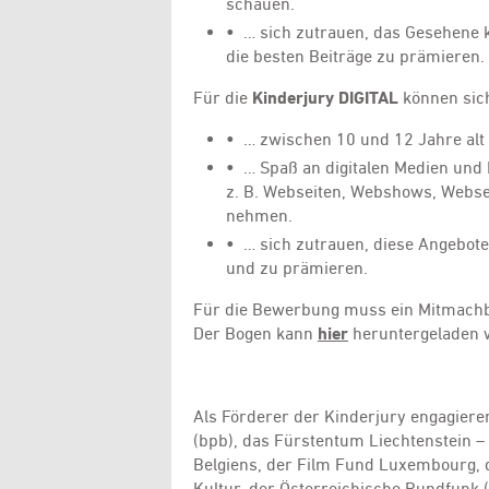
schauen.
•
… sich zutrauen, das Gesehene k
die besten Beiträge zu prämieren.
Für die
Kinderjury DIGITAL
können sic
•
… zwischen 10 und 12 Jahre alt 
•
… Spaß an digitalen Medien und L
z. B. Webseiten, Webshows, Webse
nehmen.
•
… sich zutrauen, diese Angebote
und zu prämieren.
Für die Bewerbung muss ein Mitmachbog
Der Bogen kann
hier
heruntergeladen 
Als Förderer der Kinderjury engagieren
(bpb), das Fürstentum Liechtenstein –
Belgiens, der Film Fund Luxembourg, 
Kultur, der Österreichische Rundfunk