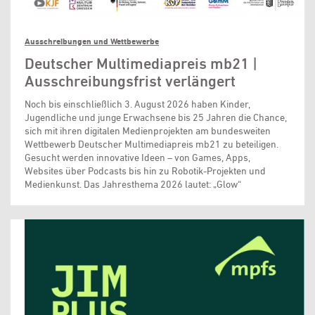
Ausschreibungen und Wettbewerbe
Deutscher Multimediapreis mb21 |
Ausschreibungsfrist verlängert
Noch bis einschließlich 3. August 2026 haben Kinder,
Jugendliche und junge Erwachsene bis 25 Jahren die Chance,
sich mit ihren digitalen Medienprojekten am bundesweiten
Wettbewerb Deutscher Multimediapreis mb21 zu beteiligen.
Gesucht werden innovative Ideen – von Games, Apps,
Websites über Podcasts bis hin zu Robotik-Projekten und
Medienkunst. Das Jahresthema 2026 lautet: „Glow“