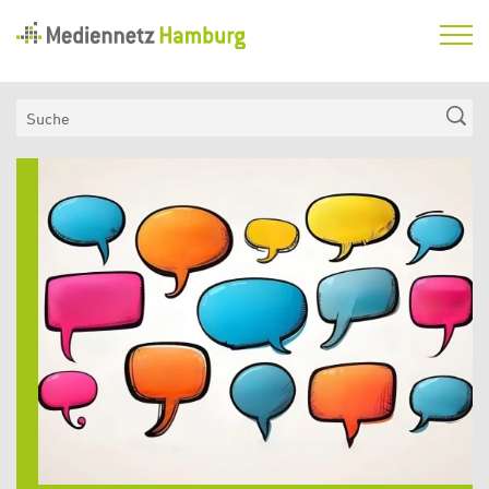
Mediennetz
Hamburg
Aktuelles
Suche
Netzwerk
Mediennetz
Medienkompetenzfonds
Hamburg
Verein