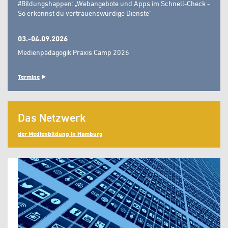
#Bildungshappen: „Webangebote und Apps im Schnell-Check -
So erkennst du vertrauenswürdige Dienste"
03.-04.09.2026
Medienpädagogik Praxis Camp 2026
Termine
Das Netzwerk
der Medienbildung in Hamburg