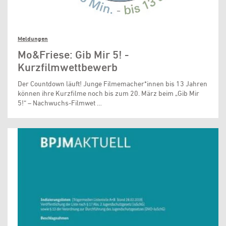
Meldungen
Mo&Friese: Gib Mir 5! -
Kurzfilmwettbewerb
Der Countdown läuft! Junge Filmemacher*innen bis 13 Jahren
können ihre Kurzfilme noch bis zum 20. März beim „Gib Mir
5!“ – Nachwuchs-Filmwet …