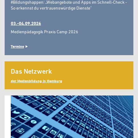
#Bildungshappen: „Webangebote und Apps im Schnell-Check -
So erkennst du vertrauenswürdige Dienste"
03.-04.09.2026
Medienpädagogik Praxis Camp 2026
Termine
Das Netzwerk
der Medienbildung in Hamburg