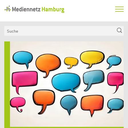
Mediennetz
Hamburg
Aktuelles
Suche
Netzwerk
Mediennetz
Medienkompetenzfonds
Hamburg
Verein