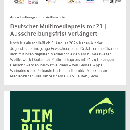
Ausschreibungen und Wettbewerbe
Deutscher Multimediapreis mb21 |
Ausschreibungsfrist verlängert
Noch bis einschließlich 3. August 2026 haben Kinder,
Jugendliche und junge Erwachsene bis 25 Jahren die Chance,
sich mit ihren digitalen Medienprojekten am bundesweiten
Wettbewerb Deutscher Multimediapreis mb21 zu beteiligen.
Gesucht werden innovative Ideen – von Games, Apps,
Websites über Podcasts bis hin zu Robotik-Projekten und
Medienkunst. Das Jahresthema 2026 lautet: „Glow“