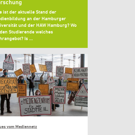
orschung
e ist der aktuelle Stand der
dienbildung an der Hamburger
iversität und der HAW Hamburg? Wo
nden Studierende welches
hrangebot? Is …
ues vom Mediennetz