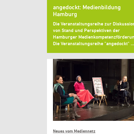
angedockt: Medienbildung
Hamburg
Die Veranstaltungsreihe zur Diskussio
von Stand und Perspektiven der
Hamburger Medienkompetenzförderu
Die Veranstaltungsreihe "angedockt" 
Neues vom Mediennetz