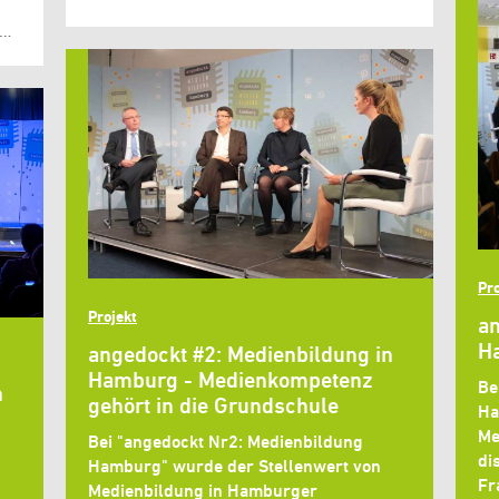
 …
Pro
Projekt
an
Ha
angedockt #2: Medienbildung in
Hamburg - Medienkompetenz
Be
n
gehört in die Grundschule
Ha
Me
Bei "angedockt Nr2: Medienbildung
di
Hamburg" wurde der Stellenwert von
Fr
Medienbildung in Hamburger