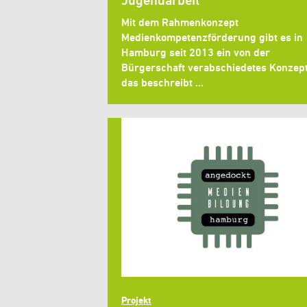
Jugendarbeit
Mit dem Rahmenkonzept
Medienkompetenzförderung gibt es in
Hamburg seit 2013 ein von der
Bürgerschaft verabschiedetes Konzept
das beschreibt …
Projekt