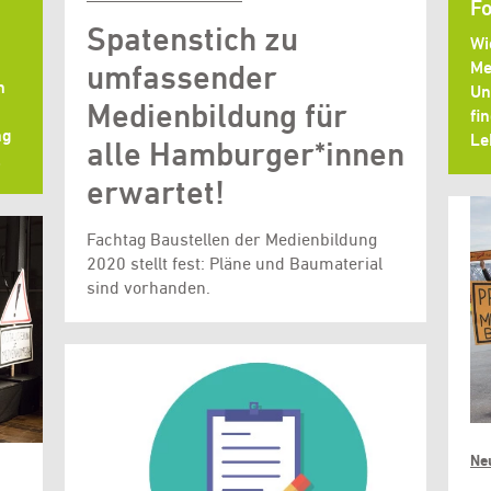
F
Spatenstich zu
Wi
Me
umfassender
n
Un
Medienbildung für
fi
ng
Le
alle Hamburger*innen
…
erwartet!
Fachtag Baustellen der Medienbildung
2020 stellt fest: Pläne und Baumaterial
sind vorhanden.
Ne