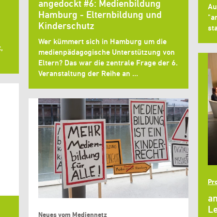
angedockt #6: Medienbildung
Au
Hamburg - Elternbildung und
"a
Kinderschutz
sta
Wer kümmert sich in Hamburg um die
,
medienpädagogische Unterstützung von
Eltern? Das war die zentrale Frage der 6.
Veranstaltung der Reihe an …
Pro
an
Le
Neues vom Mediennetz