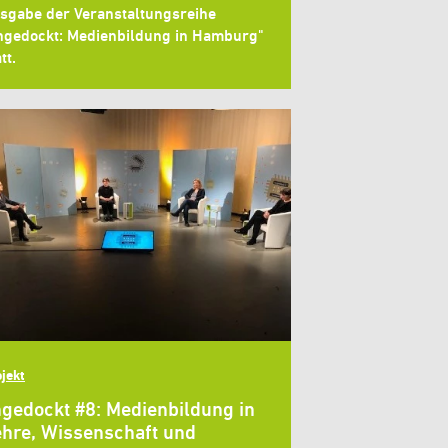
sgabe der Veranstaltungsreihe
ngedockt: Medienbildung in Hamburg"
tt.
jekt
gedockt #8: Medienbildung in
hre, Wissenschaft und