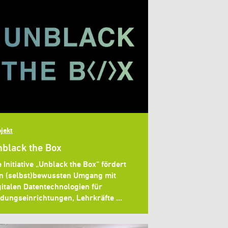
jekt
black the Box
e Initiative „Unblack the Box“ fördert
n (selbst)bewussten Umgang mit
gitalen Datentechnologien für
ldungseinrichtungen, Lehrkräfte …