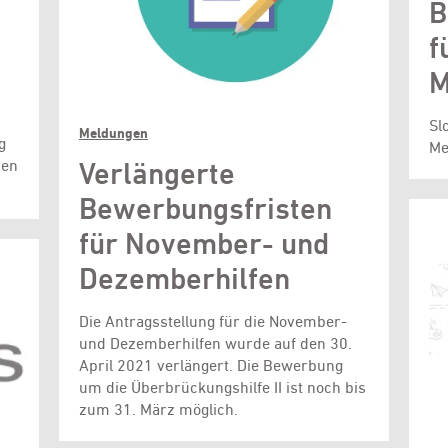
B
f
M
Sl
Meldungen
g
Me
den
Verlängerte
Bewerbungsfristen
für November- und
Dezemberhilfen
Die Antragsstellung für die November-
und Dezemberhilfen wurde auf den 30.
April 2021 verlängert. Die Bewerbung
um die Überbrückungshilfe II ist noch bis
zum 31. März möglich.