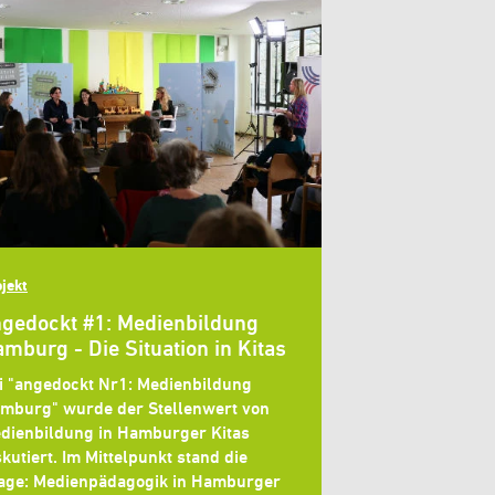
jekt
gedockt #1: Medienbildung
mburg - Die Situation in Kitas
i "angedockt Nr1: Medienbildung
mburg" wurde der Stellenwert von
dienbildung in Hamburger Kitas
skutiert. Im Mittelpunkt stand die
age: Medienpädagogik in Hamburger