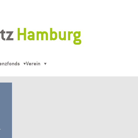
enzfonds
Verein
-