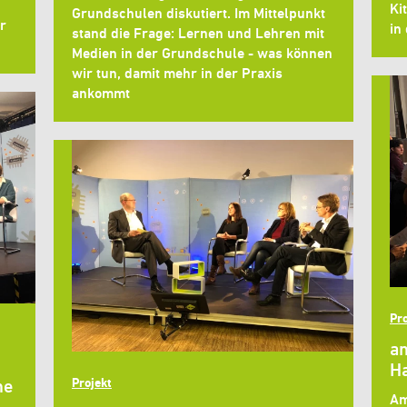
Ki
Grundschulen diskutiert. Im Mittelpunkt
r
in
stand die Frage: Lernen und Lehren mit
Medien in der Grundschule - was können
wir tun, damit mehr in der Praxis
ankommt
Pro
an
Ha
Projekt
he
Am