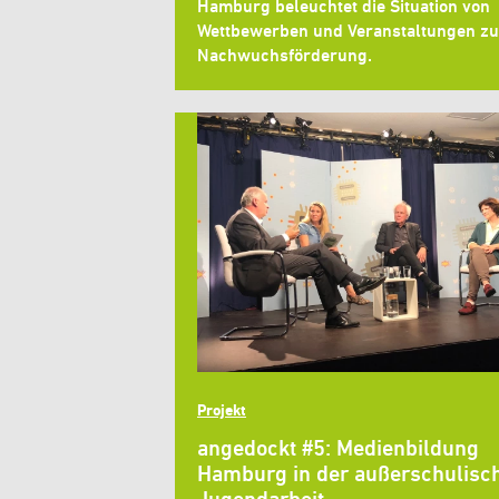
Hamburg beleuchtet die Situation von
Wettbewerben und Veranstaltungen zu
Nachwuchsförderung.
Projekt
angedockt #5: Medienbildung
Hamburg in der außerschulisc