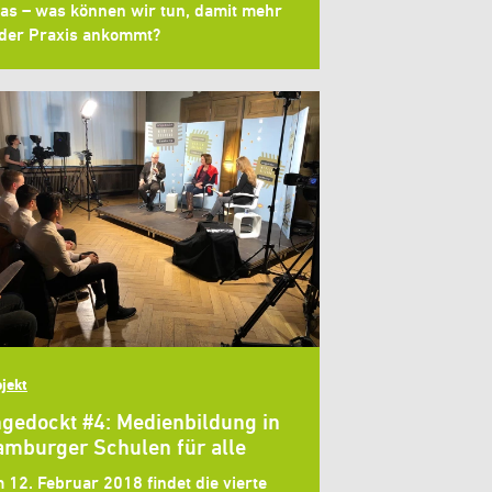
tas – was können wir tun, damit mehr
 der Praxis ankommt?
jekt
gedockt #4: Medienbildung in
mburger Schulen für alle
 12. Februar 2018 findet die vierte