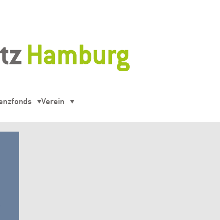
enzfonds
Verein
-