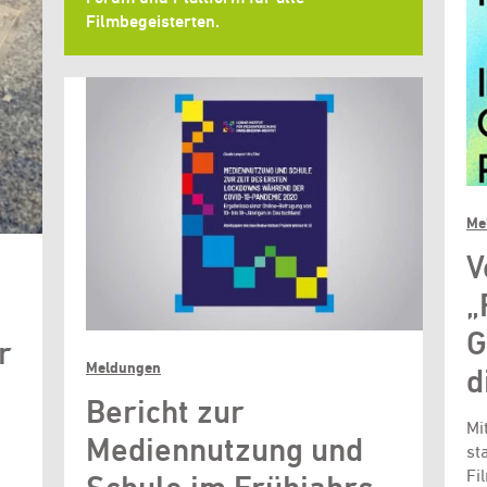
Filmbegeisterten.
Me
V
„
G
r
Meldungen
d
Bericht zur
Mi
Mediennutzung und
st
Fi