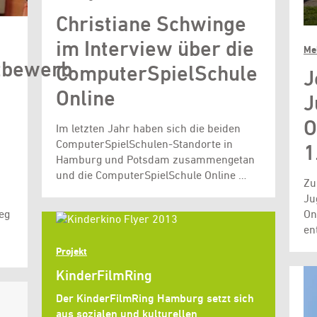
Christiane Schwinge
im Interview über die
Me
tbewerb
ComputerSpielSchule
J
Online
J
O
Im letzten Jahr haben sich die beiden
ComputerSpielSchulen-Standorte in
1
Hamburg und Potsdam zusammengetan
und die ComputerSpielSchule Online …
Zu
Ju
eg
On
en
Projekt
KinderFilmRing
Der KinderFilmRing Hamburg setzt sich
aus sozialen und kulturellen