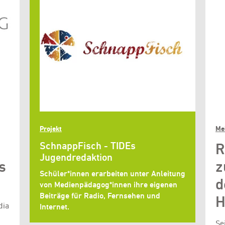
Projekt
Me
SchnappFisch - TIDEs
R
Jugendredaktion
s
z
Schüler*innen erarbeiten unter Anleitung
d
von Medienpädagog*innen ihre eigenen
Beiträge für Radio, Fernsehen und
H
dia
Internet.
Se