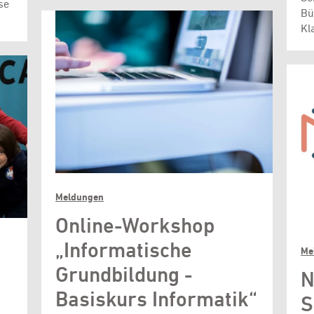
se
Bü
Kl
Meldungen
Online-Workshop
„Informatische
Me
Grundbildung -
N
Basiskurs Informatik“
S