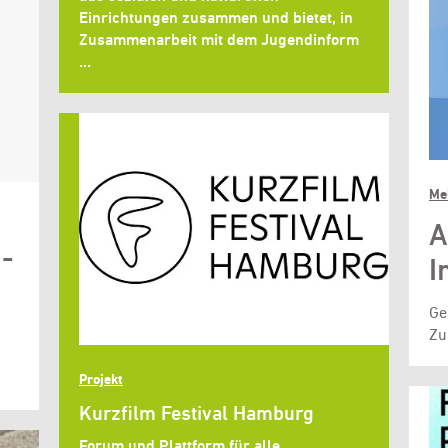
Einrichtungen zusammen und bietet, in
Zusammenarbeit mit dem Jugendinform
…
Me
A
 -
I
Ge
Zu
Projekt
Kurzfilm Festival Hamburg
Forum und Plattform für alle