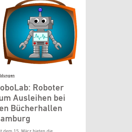
ldungen
oboLab: Roboter
um Ausleihen bei
en Bücherhallen
amburg
it dem 15. März bieten die