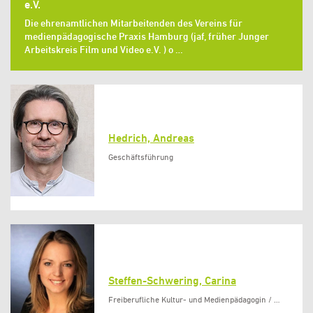
e.V.
Die ehrenamtlichen Mitarbeitenden des Vereins für
medienpädagogische Praxis Hamburg (jaf, früher Junger
Arbeitskreis Film und Video e.V. ) o …
Hedrich, Andreas
Geschäftsführung
Steffen-Schwering, Carina
Freiberufliche Kultur- und Medienpädagogin / …