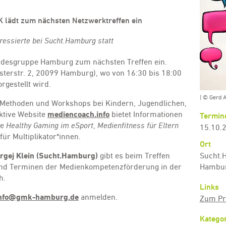
lädt zum nächsten Netzwerktreffen ein
teressierte bei Sucht.Hamburg statt
ndesgruppe Hamburg zum nächsten Treffen ein.
terstr. 2, 20099 Hamburg), wo von 16:30 bis 18:00
rgestellt wird.
| © Gerd 
n Methoden und Workshops bei Kindern, Jugendlichen,
aktive Website
mediencoach.info
bietet Informationen
Termin
ie
Healthy Gaming im eSport
,
Medienfitness für Eltern
15.10.2
für Multiplikator*innen.
Ort
Sucht.
rgej Klein (Sucht.Hamburg)
gibt es beim Treffen
Hambu
n und Terminen der Medienkompetenzförderung in der
h.
Links
nfo@gmk-hamburg.de
anmelden.
Zum Pr
Kategor