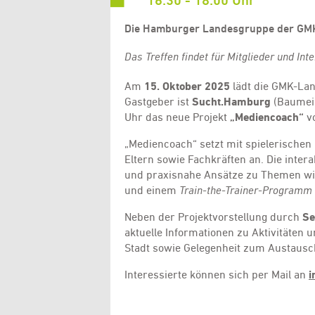
16:30 - 18:00 Uhr
Die Hamburger Landesgruppe der GMK 
Das Treffen findet für Mitglieder und In
Am
15. Oktober 2025
lädt die GMK-La
Gastgeber ist
Sucht.Hamburg
(Baumeis
Uhr das neue Projekt
„Mediencoach“
vo
„Mediencoach“ setzt mit spielerische
Eltern sowie Fachkräften an. Die inter
und praxisnahe Ansätze zu Themen w
und einem
Train-the-Trainer-Programm
Neben der Projektvorstellung durch
Se
aktuelle Informationen zu Aktivitäte
Stadt sowie Gelegenheit zum Austausc
Interessierte können sich per Mail an
i