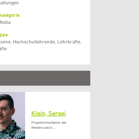
taltungen
kategorie
Media
uppe
sene, Hochschullehrende, Lehrkräfte,
fte
Klein, Sergej
Projektmitarbeiter bei
Mediencoach, …