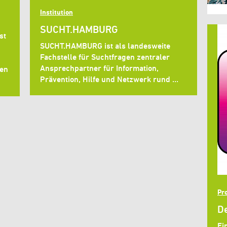
Institution
SUCHT.HAMBURG
st
SUCHT.HAMBURG ist als landesweite
Fachstelle für Suchtfragen zentraler
Ansprechpartner für Information,
hen
Prävention, Hilfe und Netzwerk rund …
Pro
D
Ei