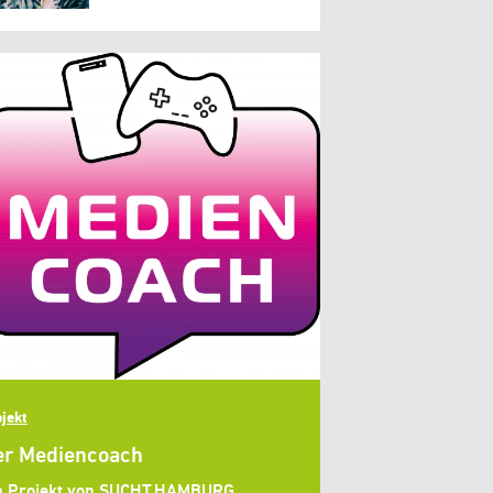
jekt
er Mediencoach
n Projekt von SUCHT.HAMBURG,