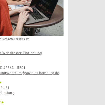
m Fortunato | pexels.com
r Website der Einrichtung
t
40) 42863 - 5201
ldungszentrum@soziales.hamburg.de
e
aße 29
 Hamburg
ie