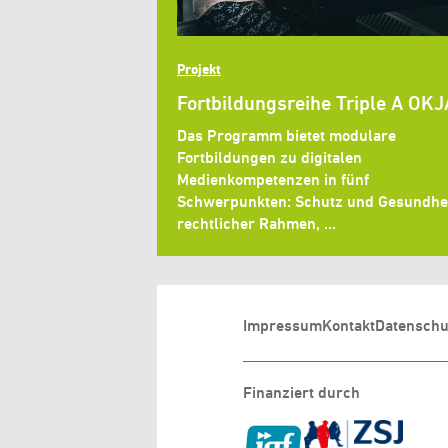
Projekt
Fortbildungsreihe Triple A OKJ
Das Programm bietet modulare
Fortbildungen zu digitalen
Medienkompetenzen in fünf
Schwerpunkten: Schutz und Gesundhei
rechtlicher Rahmen, …
Impressum
Kontakt
Datenschu
Finanziert durch