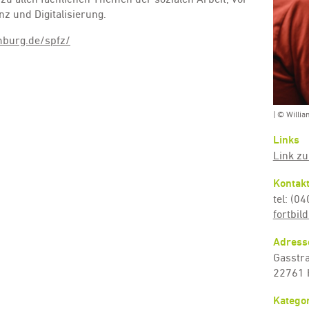
nz und Digitalisierung.
burg.de/spfz/
| © Willia
Links
Link zu
Kontak
tel: (0
fortbi
Adress
Gasstr
22761
Kategor