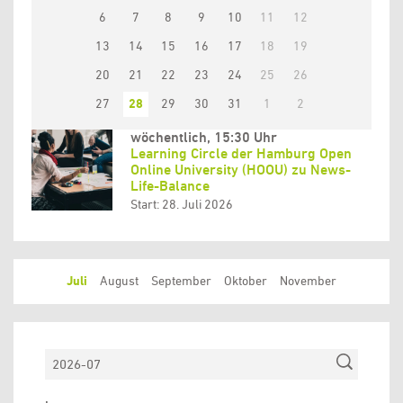
6
7
8
9
10
11
12
13
14
15
16
17
18
19
20
21
22
23
24
25
26
27
28
29
30
31
1
2
wöchentlich, 15:30 Uhr
Learning Circle der Hamburg Open
Online University (HOOU) zu News-
Life-Balance
Start: 28. Juli 2026
Juli
August
September
Oktober
November
Suchen