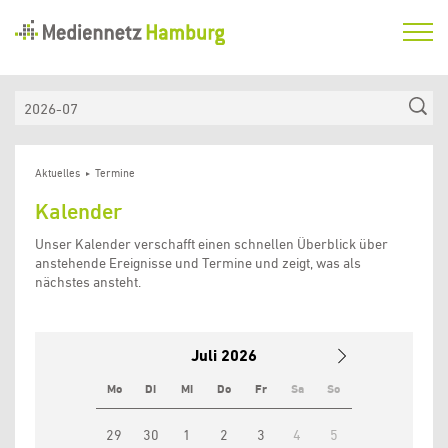
Mediennetz
Hamburg
Aktuelles
Suche
Termine
Aktuelles
Termine
Netzwerk
Kalender
Medienkompetenzfonds
Unser Kalender verschafft einen schnellen Überblick über
Verein
anstehende Ereignisse und Termine und zeigt, was als
nächstes ansteht.
Juli
2026
Mo
Di
Mi
Do
Fr
Sa
So
29
30
1
2
3
4
5