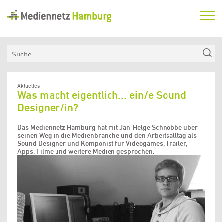
Mediennetz
Hamburg
Aktuelles
Suche
Netzwerk
Medienkompetenzfonds
Aktuelles
Was macht eigentlich... ein/e Sound
Verein
Designer/in?
Das Mediennetz Hamburg hat mit Jan-Helge Schnöbbe über
seinen Weg in die Medienbranche und den Arbeitsalltag als
Sound Designer und Komponist für Videogames, Trailer,
Apps, Filme und weitere Medien gesprochen.