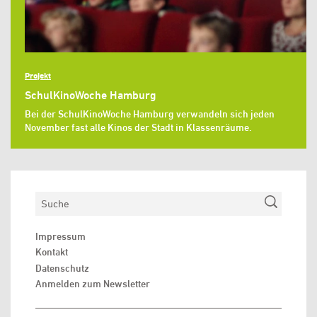
Projekt
SchulKinoWoche Hamburg
Bei der SchulKinoWoche Hamburg verwandeln sich jeden
November fast alle Kinos der Stadt in Klassenräume.
Suchen
Impressum
Kontakt
Datenschutz
Anmelden zum Newsletter