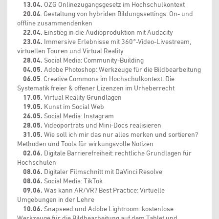
13.04.
OZG Onlinezugangsgesetz im Hochschulkontext
20.04
. Gestaltung von hybriden Bildungssettings: On- und
offline zusammendenken
22.04.
Einstieg in die Audioproduktion mit Audacity
23.04.
Immersive Erlebnisse mit 360°-Video-Livestream,
virtuellen Touren und Virtual Reality
28.04.
Social Media: Community-Building
04.05.
Adobe Photoshop: Werkzeuge für die Bildbearbeitung
06.05
. Creative Commons im Hochschulkontext: Die
Systematik freier & offener Lizenzen im Urheberrecht
17.05.
Virtual Reality Grundlagen
19.05.
Kunst im Social Web
26.05.
Social Media: Instagram
28.05.
Videoporträts und Mini-Docs realisieren
31.05.
Wie soll ich mir das nur alles merken und sortieren?
Methoden und Tools für wirkungsvolle Notizen
02.06.
Digitale Barrierefreiheit: rechtliche Grundlagen für
Hochschulen
08.06.
Digitaler Filmschnitt mit DaVinci Resolve
08.06.
Social Media: TikTok
09.06.
Was kann AR/VR? Best Practice: Virtuelle
Umgebungen in der Lehre
10.06.
Snapseed und Adobe Lightroom: kostenlose
Werkzeuge für die Bildbearbeitung auf dem Tablet und