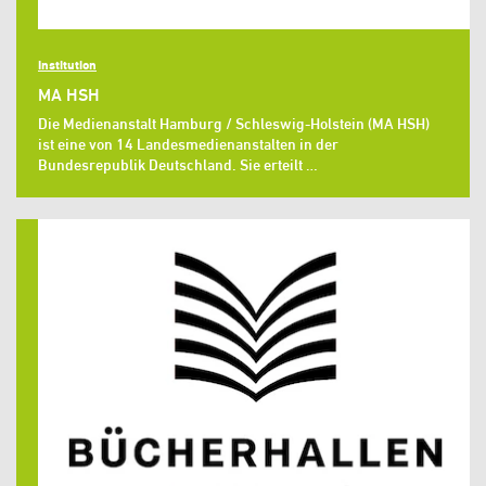
Institution
MA HSH
Die Medienanstalt Hamburg / Schleswig-Holstein (MA HSH)
ist eine von 14 Landesmedienanstalten in der
Bundesrepublik Deutschland. Sie erteilt …