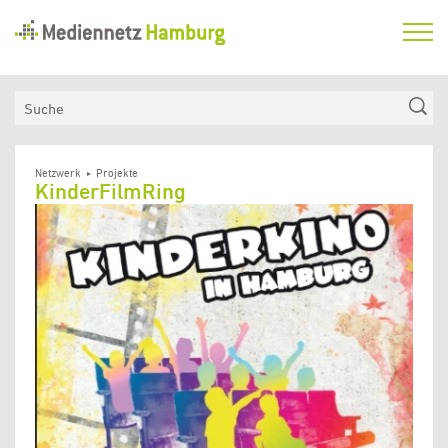
Mediennetz
Hamburg
Aktuelles
Suche
Netzwerk
Medienkompetenzfonds
Netzwerk
Projekte
KinderFilmRing
Verein