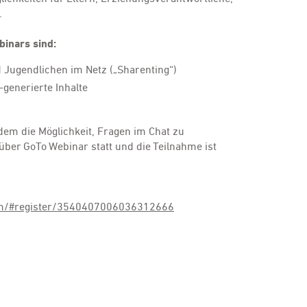
t.
binars sind:
 Jugendlichen im Netz („Sharenting“)
-generierte Inhalte
em die Möglichkeit, Fragen im Chat zu
e über GoTo Webinar statt und die Teilnahme ist
com/#register/3540407006036312666