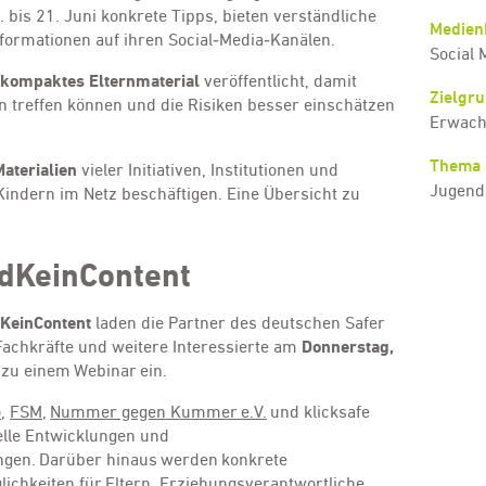
 bis 21. Juni konkrete Tipps, bieten verständliche
Medien
formationen auf ihren Social‑Media‑Kanälen.
Social 
kompaktes Elternmaterial
veröffentlicht, damit
Zielgr
 treffen können und die Risiken besser einschätzen
Erwach
Thema
aterialien
vieler Initiativen, Institutionen und
Jugend
Kindern im Netz beschäftigen. Eine Übersicht zu
dKeinContent
KeinContent
laden die Partner des deutschen Safer
Fachkräfte und weitere Interessierte am
Donnerstag,
zu einem Webinar ein.
o
,
FSM
,
Nummer gegen Kummer e.V.
und klicksafe
elle Entwicklungen und
ungen. Darüber hinaus werden konkrete
chkeiten für Eltern, Erziehungsverantwortliche,