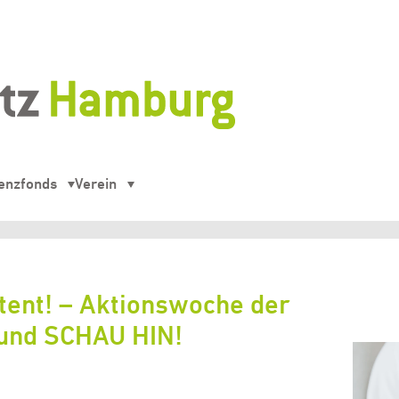
enzfonds
Verein
ntent! – Aktionswoche der
e und SCHAU HIN!