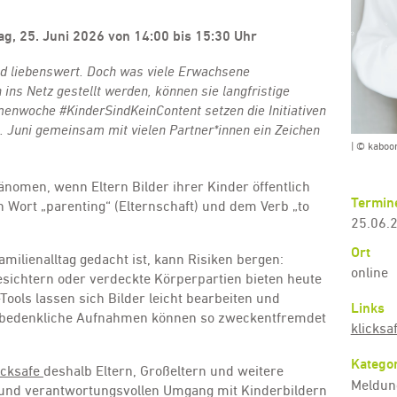
g, 25. Juni 2026 von 14:00 bis 15:30 Uhr
nd liebenswert. Doch was viele Erwachsene
ins Netz gestellt werden, können sie langfristige
enwoche #KinderSindKeinContent setzen die Initiativen
. Juni gemeinsam mit vielen Partner*innen ein Zeichen
| © kaboo
hänomen, wenn Eltern Bilder ihrer Kinder öffentlich
Termin
en Wort „parenting“ (Elternschaft) und dem Verb „to
25.06.2
Ort
amilienalltag gedacht ist, kann Risiken bergen:
online
ichtern oder verdeckte Körperpartien bieten heute
Tools lassen sich Bilder leicht bearbeiten und
Links
nbedenkliche Aufnahmen können so zweckentfremdet
klicksa
Kategor
icksafe
deshalb Eltern, Großeltern und weitere
Meldun
und verantwortungsvollen Umgang mit Kinderbildern