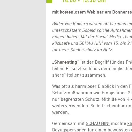
14:00 - 15:30 Uhr
mit kostenlosem Webinar am Donnersta
Bilder von Kindern wirken oft harmlos u
unterschätzen: Sobald solche Aufnahmen 
Folgen haben. Mit der Social-Media-Them
klicksafe und SCHAU HIN! vom 15. bis 21
für mehr Kinderschutz im Netz.
„Sharenting“
ist der Begriff für das P
teilen. Er setzt sich aus dem englisch
share“ (teilen) zusammen.
Was oft als harmloser Einblick in den F
Schutzmaßnahmen wie Emojis über Ges
nur begrenzten Schutz. Mithilfe von KI-
weiterverwenden. Selbst scheinbar u
werden.
Gemeinsam mit
SCHAU HIN!
möchte
kl
Bezugspersonen für einen bewussten 