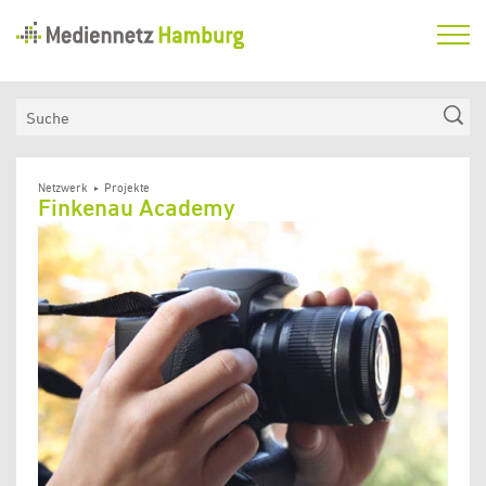
Mediennetz
Hamburg
Aktuelles
Suche
Netzwerk
Medienkompetenzfonds
Netzwerk
Projekte
Finkenau Academy
Verein