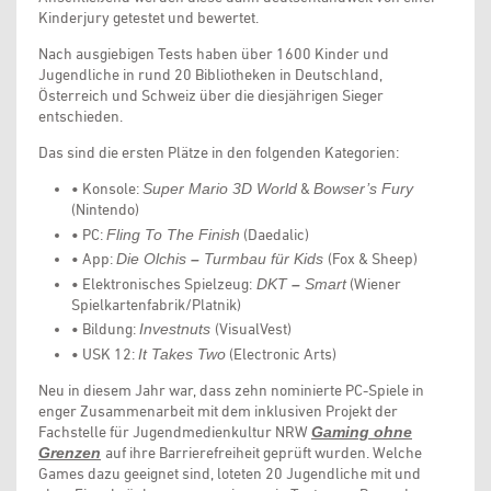
Kinderjury getestet und bewertet.
Nach ausgiebigen Tests haben über 1600 Kinder und
Jugendliche in rund 20 Bibliotheken in Deutschland,
Österreich und Schweiz über die diesjährigen Sieger
entschieden.
Das sind die ersten Plätze in den folgenden Kategorien:
•
Konsole:
Super Mario 3D World
&
Bowser’s Fury
(Nintendo)
•
PC:
Fling To The Finish
(Daedalic)
•
App:
Die Olchis
–
Turmbau für Kids
(Fox & Sheep)
•
Elektronisches Spielzeug:
DKT
–
Smart
(Wiener
Spielkartenfabrik/Platnik)
•
Bildung:
Investnuts
(VisualVest)
•
USK 12:
It Takes Two
(Electronic Arts)
Neu in diesem Jahr war, dass zehn nominierte PC-Spiele in
enger Zusammenarbeit mit dem inklusiven Projekt der
Fachstelle für Jugendmedienkultur NRW
Gaming ohne
Grenzen
auf ihre Barrierefreiheit geprüft wurden. Welche
Games dazu geeignet sind, loteten 20 Jugendliche mit und