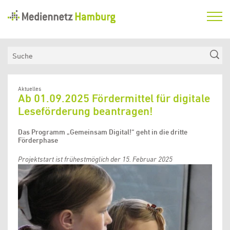
Mediennetz
Hamburg
Aktuelles
Suche
Netzwerk
Medienkompetenzfonds
Aktuelles
Ab 01.09.2025 Fördermittel für digitale
Verein
Leseförderung beantragen!
Das Programm „Gemeinsam Digital!“ geht in die dritte
Förderphase
Projektstart ist frühestmöglich der 15. Februar 2025