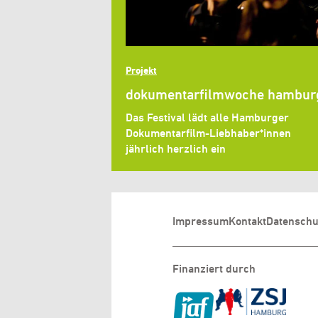
Projekt
dokumentarfilmwoche hambur
Das Festival lädt alle Hamburger
Dokumentarfilm-Liebhaber*innen
jährlich herzlich ein
Impressum
Kontakt
Datenschu
Finanziert durch