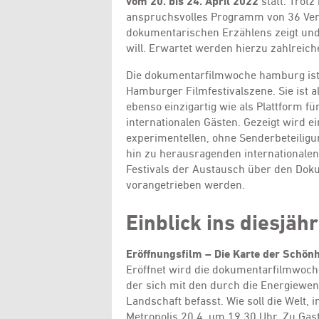
vom 20. bis 24. April
2022
statt. Trot
anspruchsvolles Programm von 36 Veran
dokumentarischen Erzählens zeigt und
will. Erwartet werden hierzu zahlreic
Die dokumentarfilmwoche hamburg ist s
Hamburger Filmfestivalszene. Sie ist a
ebenso einzigartig wie als Plattform f
internationalen Gästen. Gezeigt wird e
experimentellen, ohne Senderbeteiligu
hin zu herausragenden internationalen
Festivals der Austausch über den Doku
vorangetrieben werden.
Einblick ins diesjä
Eröffnungsfilm – Die Karte der Schönh
Eröffnet wird die dokumentarfilmwoc
der sich mit den durch die Energiewe
Landschaft befasst. Wie soll die Welt, 
Metropolis 20.4. um 19.30 Uhr. Zu Gas