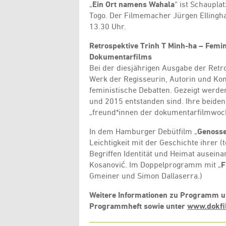
„
Ein Ort namens Wahala
“ ist Schaupla
Togo. Der Filmemacher Jürgen Ellingha
13.30 Uhr.
Retrospektive Trinh T Minh-ha – Femin
Dokumentarfilms
Bei der diesjährigen Ausgabe der Retro
Werk der Regisseurin, Autorin und Komp
feministische Debatten. Gezeigt werde
und 2015 entstanden sind. Ihre beide
„freund*innen der dokumentarfilmwoch
In dem Hamburger Debütfilm „
Genosse 
Leichtigkeit mit der Geschichte ihrer (
Begriffen Identität und Heimat auseinan
Kosanović. Im Doppelprogramm mit „
F
Gmeiner und Simon Dallaserra.)
Weitere Informationen zu Programm u
Programmheft sowie unter
www.dokf