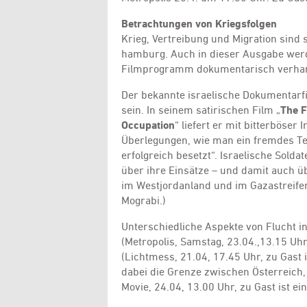
Betrachtungen von Kriegsfolgen
Krieg, Vertreibung und Migration sind
hamburg. Auch in dieser Ausgabe werd
Filmprogramm dokumentarisch verhan
Der bekannte israelische Dokumentarfi
sein. In seinem satirischen Film „
The F
Occupation
“ liefert er mit bitterböser
Überlegungen, wie man ein fremdes Ter
erfolgreich besetzt“. Israelische Solda
über ihre Einsätze – und damit auch 
im Westjordanland und im Gazastreifen.
Mograbi.)
Unterschiedliche Aspekte von Flucht i
(Metropolis, Samstag, 23.04.,13.15 Uhr, 
(Lichtmess, 21.04, 17.45 Uhr, zu Gast i
dabei die Grenze zwischen Österreich, 
Movie, 24.04, 13.00 Uhr, zu Gast ist ei