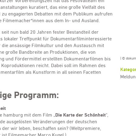
z kurzer Vorbereitungszeit hat das Festivalteam ein
staltungen kuratiert, das eine große Vielfalt des
 zu engagierten Debatten mit dem Publikum aufrufen
he Filmemacher*innen aus dem In- und Ausland.
eit nun bald 20 Jahren fester Bestandteil der
ls lokaler Treffpunkt für Dokumentarfilminteressierte
ür die ansässige Filmkultur und den Austausch mit
ine große Bandbreite an Produktionen, die von
ng und Fördermittel erstellten Dokumentarfilmen bis
| © dokum
 Koproduktionen reicht. Dabei soll im Rahmen des
Kategor
mentarfilm als Kunstform in all seinen Facetten
Meldun
hrige Programm:
eit
he hamburg mit dem Film „
Die Karte der Schönheit
“,
nde ausgelösten Veränderungen der deutschen
in der wir leben, beschaffen sein? (Weltpremiere,
t ist Filmemacher Marco Kugel.)