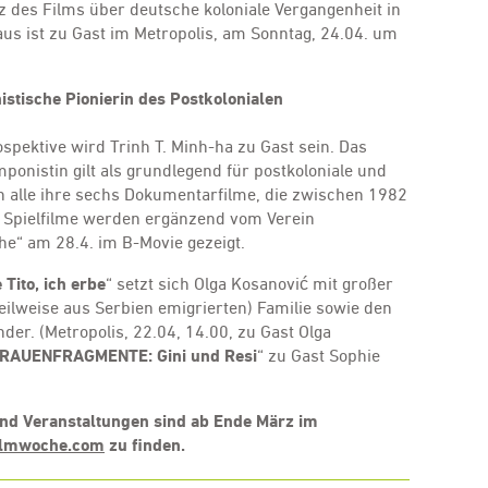
tz des Films über deutsche koloniale Vergangenheit in
us ist zu Gast im Metropolis, am Sonntag, 24.04. um
istische Pionierin des Postkolonialen
spektive wird Trinh T. Minh-ha zu Gast sein. Das
onistin gilt als grundlegend für postkoloniale und
n alle ihre sechs Dokumentarfilme, die zwischen 1982
n Spielfilme werden ergänzend vom Verein
e“ am 28.4. im B-Movie gezeigt.
Tito, ich erbe
“ setzt sich Olga Kosanović mit großer
teilweise aus Serbien emigrierten) Familie sowie den
der. (Metropolis, 22.04, 14.00, zu Gast Olga
RAUENFRAGMENTE: Gini und Resi
“ zu Gast Sophie
nd Veranstaltungen sind ab Ende März im
ilmwoche.com
zu finden.