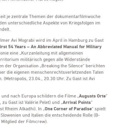
 seit je zentrale Themen der dokumentarfilmwoche
en unterschiedliche Aspekte von Kriegsfolgen im
delt.
lmer Avi Mograbi wird im April in Hamburg zu Gast
irst 54 Years – An Abbreviated Manual for Military
 Ironie eine „Kurzanleitung mit allgemeinen
ritorium militärisch gegen alle Widerstände
ten der Organisation „Breaking the Silence“ berichten
über die eigenen menschenrechtsverletzenden Taten
 (Metropolis, 23.04., 20.30 Uhr. Zu Gast ist Avi
n und nach Europa schildern die Filme „
Augusts Orte
“
zu Gast ist Valérie Pelet) und „
Arrival Points
“
st Rheim Alkadhi). In „
One Corner of Paradise
“ spielt
Slowenien und Italien die entscheidende Rolle (B-
n Mitglied der Filmcrew).