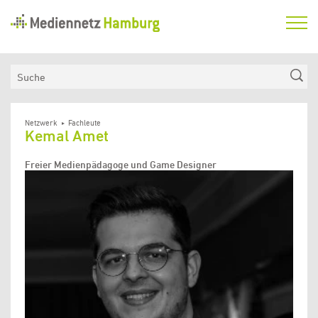
Mediennetz
Hamburg
Aktuelles
Suche
Netzwerk
Medienkompetenzfonds
Netzwerk
Fachleute
Kemal Amet
Verein
Freier Medienpädagoge und Game Designer