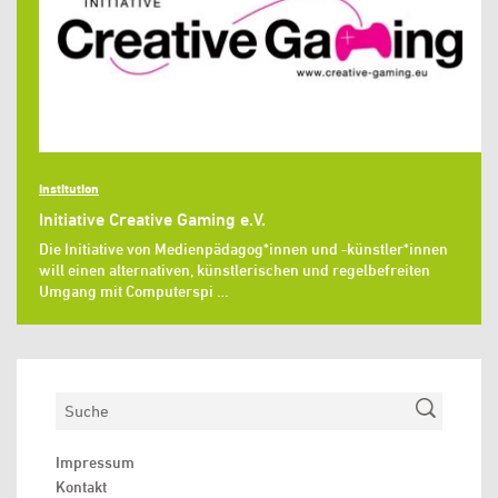
Institution
Initiative Creative Gaming e.V.
Die Initiative von Medienpädagog*innen und -künstler*innen
will einen alternativen, künstlerischen und regelbefreiten
Umgang mit Computerspi …
Suchen
Impressum
Kontakt