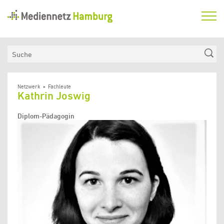
Mediennetz
Hamburg
Aktuelles
Suche
Netzwerk
Medienkompetenzfonds
Netzwerk
Fachleute
Kathrin Joswig
Verein
Diplom-Pädagogin