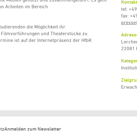
Kontak
on Arbeiten im Bereich
tel: +4
fax: +4
presse
tudierenden die Möglichkeit ihr
 Filmvorführungen und Theaterstücke zu
Adress
Termine ist auf der Internetpräsenz der HfbK
Lerchen
22081
Kategor
Institu
Zielgr
Erwach
tz
Anmelden zum Newsletter