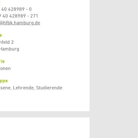
t
9 40 428989 - 0
9 40 428989 - 271
@hfbk.hamburg.de
e
feld 2
 Hamburg
ie
tionen
uppe
sene, Lehrende, Studierende