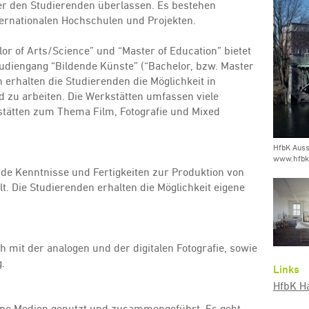
er den Studierenden überlassen. Es bestehen
ternationalen Hochschulen und Projekten.
 of Arts/Science” und “Master of Education” bietet
udiengang “Bildende Künste” (“Bachelor, bzw. Master
 erhalten die Studierenden die Möglichkeit in
 zu arbeiten. Die Werkstätten umfassen viele
stätten zum Thema Film, Fotografie und Mixed
HfbK Auss
www.hfbk
de Kenntnisse und Fertigkeiten zur Produktion von
lt. Die Studierenden erhalten die Möglichkeit eigene
ch mit der analogen und der digitalen Fotografie, sowie
.
Links
HfbK H
ene Medien genutzt und zusammengeführt. Es geht